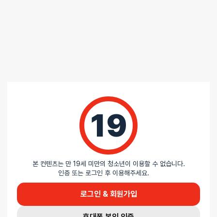
리뷰를 달아주세요 :) 리뷰를 작성하면 포인트를 적
립해드립니다!
배송안내
배송
19
오늘배송
배송지역
- 서울 전역, 수도권 일부, 충청권 일부
배송사
-
두발히어로
본 컨텐츠는 만 19세 미만의 청소년이 이용할 수 없습니다.
평일 12시 이전 결제 완료된 오늘도착 주문건은 당일 출고되어 당일
인증 또는 로그인 후 이용해주세요.
저녁 6시 이후 수령 가능
재고사정, 택배사 사정, 기상 상황 등에 따라 배송일이 지연될 수
로그인 & 회원가입
있습니다
휴대폰 본인 인증