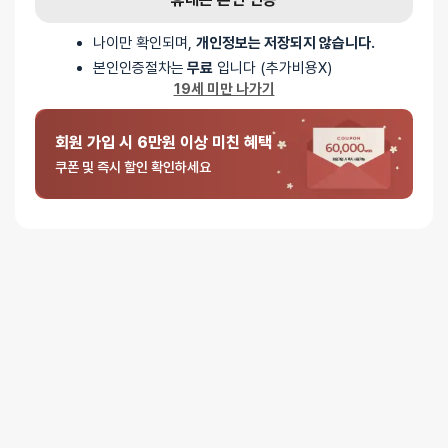
일반배송
배송지역
- 전국 (제주∙도서산간 포함)
나이만 확인되며,
개인정보는 저장되지 않습니다.
배송사
- 롯데택배
본인인증절차는
무료
입니다 (추가비용X)
평일 16시 이전 일반배송 주문건은 당일 출고되며, 16시 이후
19세 미만 나가기
주문은 다음 영업일에 출고
일반배송은 출고 후 약 1~3 영업일이 소요됩니다
회원 가입 시 6만원 이상 미친 혜택
택배사 사정, 기상 상황 등에 따라 배송일이 지연될 수 있습니다
쿠폰 및 즉시 할인 확인하세요
배송비
3만원 이상 주문 시 무료배송
(3만원 미만 3,000원)
제주∙도서산간
추가 배송비가 발생할 수 있습니다.
배송지역
전국 (제주∙도서산간 포함)
무인택배함 이용 가능
무인택배함 위치확인
포장방법