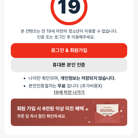
19
리뷰를 달아주세요 :) 리뷰를 작성하면 포인트를 적
립해드립니다!
본 컨텐츠는 만 19세 미만의 청소년이 이용할 수 없습니다.
인증 또는 로그인 후 이용해주세요.
배송안내
로그인 & 회원가입
배송
휴대폰 본인 인증
나이만 확인되며,
개인정보는 저장되지 않습니다.
오늘배송
본인인증절차는
무료
입니다 (추가비용X)
배송지역
- 서울 전역, 수도권 일부, 충청권 일부
19세 미만 나가기
배송사
-
두발히어로
평일 12시 이전 결제 완료된 오늘도착 주문건은 당일 출고되어 당일
회원 가입 시 6만원 이상 미친 혜택
저녁 6시 이후 수령 가능
쿠폰 및 즉시 할인 확인하세요
재고사정, 택배사 사정, 기상 상황 등에 따라 배송일이 지연될 수
있습니다
일반배송