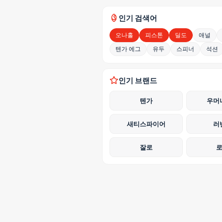
인기 검색어
오나홀
피스톤
딜도
애널
텐가 에그
유두
스피너
석션
인기 브랜드
텐가
우머
새티스파이어
러
잘로