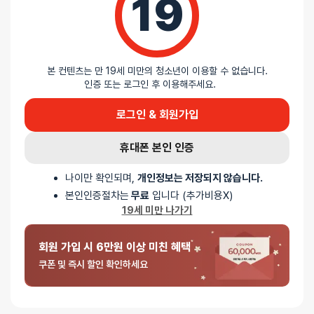
19
리뷰를 달아주세요 :) 리뷰를 작성하면 포인트를 적
립해드립니다!
본 컨텐츠는 만 19세 미만의 청소년이 이용할 수 없습니다.
인증 또는 로그인 후 이용해주세요.
배송안내
로그인 & 회원가입
배송
휴대폰 본인 인증
나이만 확인되며,
개인정보는 저장되지 않습니다.
오늘배송
본인인증절차는
무료
입니다 (추가비용X)
배송지역
- 서울 전역, 수도권 일부, 충청권 일부
19세 미만 나가기
배송사
-
두발히어로
평일 12시 이전 결제 완료된 오늘도착 주문건은 당일 출고되어 당일
회원 가입 시 6만원 이상 미친 혜택
저녁 6시 이후 수령 가능
쿠폰 및 즉시 할인 확인하세요
재고사정, 택배사 사정, 기상 상황 등에 따라 배송일이 지연될 수
있습니다
일반배송