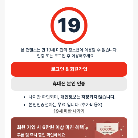
0%
별 1개
19
리뷰를 달아주세요 :) 리뷰를 작성하면 포인트를 적
립해드립니다!
본 컨텐츠는 만 19세 미만의 청소년이 이용할 수 없습니다.
인증 또는 로그인 후 이용해주세요.
로그인 & 회원가입
배송안내
휴대폰 본인 인증
나이만 확인되며,
개인정보는 저장되지 않습니다.
배송
본인인증절차는
무료
입니다 (추가비용X)
19세 미만 나가기
오늘배송
회원 가입 시 6만원 이상 미친 혜택
배송지역
- 서울 전역, 수도권 일부, 충청권 일부
쿠폰 및 즉시 할인 확인하세요
배송사
-
두발히어로