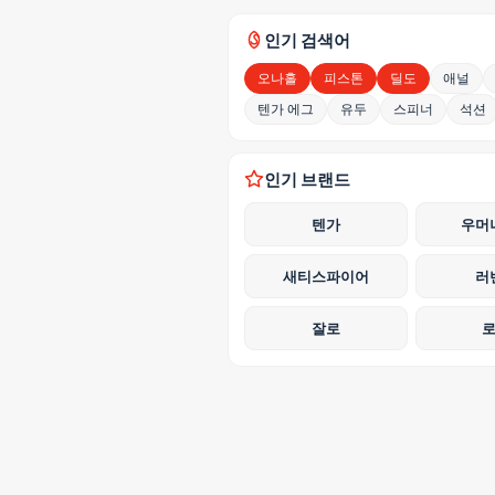
인기 검색어
오나홀
피스톤
딜도
애널
텐가 에그
유두
스피너
석션
인기 브랜드
텐가
우머
새티스파이어
러
잘로