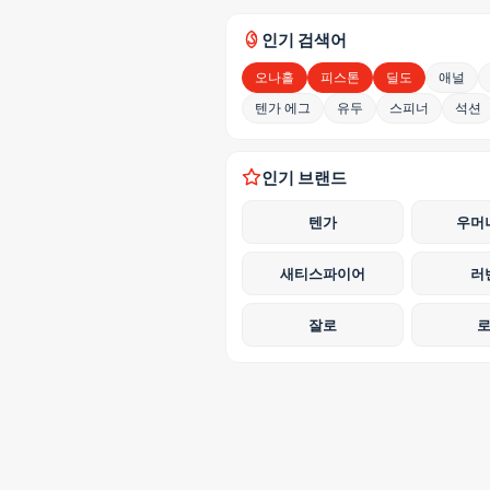
인기 검색어
오나홀
피스톤
딜도
애널
텐가 에그
유두
스피너
석션
인기 브랜드
텐가
우머
새티스파이어
러
잘로