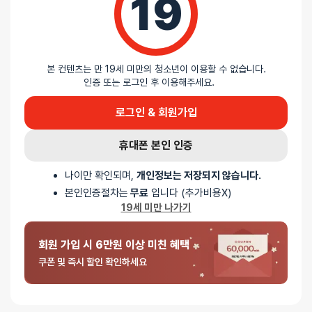
19
립해드립니다!
본 컨텐츠는 만 19세 미만의 청소년이 이용할 수 없습니다.
인증 또는 로그인 후 이용해주세요.
배송안내
로그인 & 회원가입
배송
휴대폰 본인 인증
오늘배송
나이만 확인되며,
개인정보는 저장되지 않습니다.
배송지역
- 서울 전역, 수도권 일부, 충청권 일부
본인인증절차는
무료
입니다 (추가비용X)
배송사
-
두발히어로
19세 미만 나가기
평일 12시 이전 결제 완료된 오늘도착 주문건은 당일 출고되어 당일
저녁 6시 이후 수령 가능
회원 가입 시 6만원 이상 미친 혜택
재고사정, 택배사 사정, 기상 상황 등에 따라 배송일이 지연될 수
쿠폰 및 즉시 할인 확인하세요
있습니다
일반배송