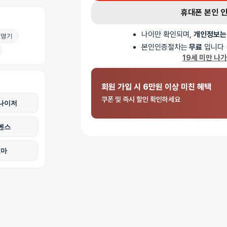
휴대폰 본인 
나이만 확인되며,
개인정보는
명기
필링핏 타이터 슬
본인인증절차는
무료
입니다 
19세 미만 나
🌞 제품 및 규조토 스틱은 사용 후에 세척 및 말려주세요
제품 사용 후 그냥 보관할 시 세균 및 곰팡이가 번식할 수
회원 가입 시 6만원 이상 미친 혜택
중성세제를 이용해서 깨끗하게 세척 후 물기가 안남도록 
쿠폰 및 즉시 할인 확인하세요
규조토 스틱의 경우에도 마찬가지 입니다.
나이저
벤스
로마
리뷰
AI 리뷰 요약
타이트한 핏감과 얇은 두께로 착용감이 뛰어난
리뷰 내용