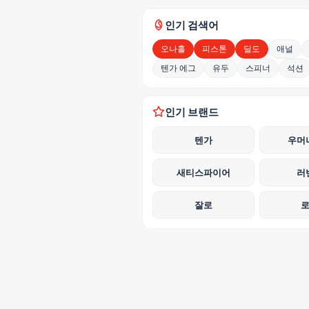
인기 검색어
오나홀
피스톤
딜도
애널
텐가 에그
유두
스피너
석션
인기 브랜드
텐가
우머
새티스파이어
러
잘로