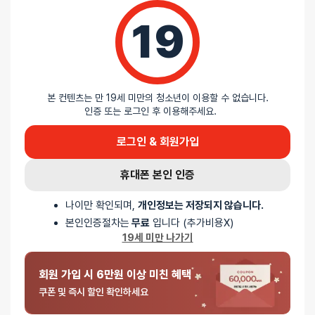
19
리뷰를 달아주세요 :) 리뷰를 작성하면 포인트를 적
립해드립니다!
본 컨텐츠는 만 19세 미만의 청소년이 이용할 수 없습니다.
인증 또는 로그인 후 이용해주세요.
배송안내
로그인 & 회원가입
휴대폰 본인 인증
배송
나이만 확인되며,
개인정보는 저장되지 않습니다.
본인인증절차는
무료
입니다 (추가비용X)
오늘배송
19세 미만 나가기
배송지역
- 서울 전역, 수도권 일부, 충청권 일부
배송사
-
두발히어로
회원 가입 시 6만원 이상 미친 혜택
평일 12시 이전 결제 완료된 오늘도착 주문건은 당일 출고되어 당일
쿠폰 및 즉시 할인 확인하세요
저녁 6시 이후 수령 가능
재고사정, 택배사 사정, 기상 상황 등에 따라 배송일이 지연될 수