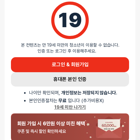
19
포토 / 1 건
5
본 컨텐츠는 만 19세 미만의 청소년이 이용할 수 없습니다.
/ 5
인증 또는 로그인 후 이용해주세요.
로그인 & 회원가입
총
1
명이 리뷰를 남기셨습니다.
휴대폰 본인 인증
100%
별 5개
나이만 확인되며,
개인정보는 저장되지 않습니다.
0%
별 4개
본인인증절차는
무료
입니다 (추가비용X)
0%
별 3개
19세 미만 나가기
0%
별 2개
0%
별 1개
회원 가입 시 6만원 이상 미친 혜택
쿠폰 및 즉시 할인 확인하세요