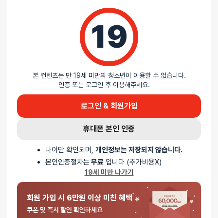
0%
별 5개
19
0%
별 4개
100%
별 3개
0%
별 2개
0%
별 1개
본 컨텐츠는 만 19세 미만의 청소년이 이용할 수 없습니다.
인증 또는 로그인 후 이용해주세요.
로그인 & 회원가입
휴대폰 본인 인증
나이만 확인되며,
개인정보는 저장되지 않습니다.
5
익명
2026-06-18
본인인증절차는
무료
입니다 (추가비용X)
중에서
프리미엄 텐가 SD 오리지널 버큠 컵
19세 미만 나가기
3
로
평가됨
작아서 그런지 잠깐사용했는데 바로 불량나네요 내부마감도 일반보다
아쉬워요
회원 가입 시 6만원 이상 미친 혜택
쿠폰 및 즉시 할인 확인하세요