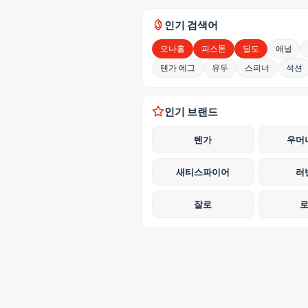
인기 검색어
오나홀
피스톤
딜도
애널
텐가 에그
유두
스피너
석션
인기 브랜드
텐가
우머
새티스파이어
러
잘로