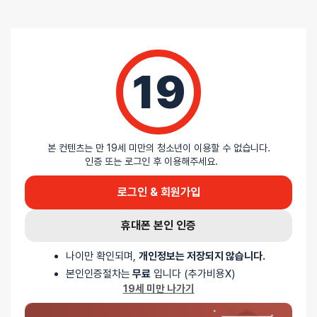
🌞 제품 및 규조토 스틱은 사용 후에 세척 및 말려주세요
제품 사용 후 그냥 보관할 시 세균 및 곰팡이가 번식할 수 있습니다.
중성세제를 이용해서 깨끗하게 세척 후 물기가 안남도록 꼭 말려주세요.
규조토 스틱의 경우에도 마찬가지 입니다.
19
리뷰
본 컨텐츠는 만 19세 미만의 청소년이 이용할 수 없습니다.
아직 리뷰가 충분하지 않아요. 리뷰를 작성해주세요!
인증 또는 로그인 후 이용해주세요.
로그인 & 회원가입
0
휴대폰 본인 인증
/ 5
나이만 확인되며,
개인정보는 저장되지 않습니다.
본인인증절차는
무료
입니다 (추가비용X)
총
0
명이 리뷰를 남기셨습니다.
19세 미만 나가기
0%
별 5개