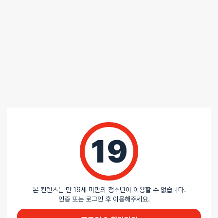
5 중에서
익명
2026-06-03
4
로
텐가 플립 제로 레드&워머 세트
평가됨
다른 리뷰처럼 확실히 따뜻한 느낌이 정말 잠깐이라 그렇게까지
매리트가 있는지는 잘 모르겠다고 생각 그래도 항상 그렇듯 없는걸보단
있는게 낫다. 첨에 사용할때 차가워서 짜증나는 느낌은 안나니깐. 어차피
몇분뒤면 둘다 내 체온에 맞춰지는데 높은 온도에서 내려오냐 낮은
온도에서 올라가냐 차이임 딱 그정도 기대하고 구매하면 만족도 높을듯.
다른 제품이랑 호환도 되고.
5 중에서
익명
2026-04-10
4
로
텐가 플립 제로 레드&워머 세트
평가됨
19
세척 후 재사용이 가능한 온열기능 있는 제품입니다.
온열기능 때문에 가격이 있는 편이지만 온열기능 자체는 큰 만족을 얻기
힘듭니다. 텐가에 로션을 넣고 잘 펴바른다음 데워져 있는 봉에 텐가를
삽입하고 내부가 데워지면 사용하는 방식인데 내부의 온도가 약 20초
본 컨텐츠는 만 19세 미만의 청소년이 이용할 수 없습니다.
정도 유지되기 때문에 처음 삽입 때만 따뜻하고 금방 식어버립니다.
인증 또는 로그인 후 이용해주세요.
데우고 사용하고, 데우고 사용하고를 반복해야 하기 때문에 계속해서
따뜻할거라고 생각하면 안됩니다. 사용 후 중앙이 완전히 쪼개지며