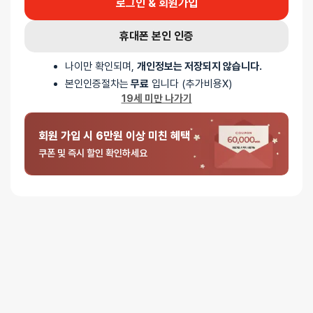
로그인 & 회원가입
세척은 매우 간편한 편이지만 데우기용 봉과 거치대, 텐가 제품 내부도
세척해야하고 거치대에 건조를 시켜줘야하는 등 번거로움이 있습니다.
다만 제품 자체의 만족도는 높은 편이고 잠깐이라도 따뜻한 느낌을
휴대폰 본인 인증
느끼고 싶다면 구매할만 하지만 온열기능 때문에 사는것 자체는
비추입니다. 다른 플립 시리즈와 호환된다고 하니 거치대와 온열봉은
나이만 확인되며,
개인정보는 저장되지 않습니다.
계속 사용가능하긴 합니다. 개인적으로 만족도는 별 다섯, 세척 난이도
본인인증절차는
무료
입니다 (추가비용X)
별 다섯, 유지관리 사용법은 별 셋 정도 입니다.
19세 미만 나가기
회원 가입 시 6만원 이상 미친 혜택
쿠폰 및 즉시 할인 확인하세요
5
익명
2025-03-24
중에서
텐가 플립 제로 레드&워머 세트