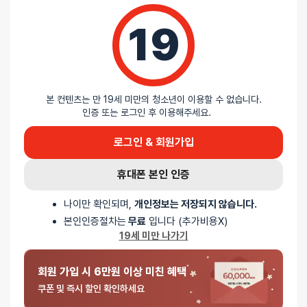
19
본 컨텐츠는 만 19세 미만의 청소년이 이용할 수 없습니다.
5 중에서
익명
2025-01-26
인증 또는 로그인 후 이용해주세요.
5
로 평가됨
텐가 플렉스 록키 블랙
로그인 & 회원가입
진짜 꽉끼고 오돌토돌 부드러운 자극들이 저의 것을 만족시켜줬어요…
너무 강력한 진공도 아니라 부드러워서 너무ㅜㅜㅜ 좋앗고 세척도 너무
휴대폰 본인 인증
간편해서 좋아요
나이만 확인되며,
개인정보는 저장되지 않습니다.
본인인증절차는
무료
입니다 (추가비용X)
19세 미만 나가기
회원 가입 시 6만원 이상 미친 혜택
쿠폰 및 즉시 할인 확인하세요
5 중에서
익명
2023-12-24