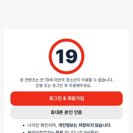
0
/ 5
총
0
명이 리뷰를 남기셨습니다.
0%
별 5개
19
0%
별 4개
0%
별 3개
0%
별 2개
0%
별 1개
본 컨텐츠는 만 19세 미만의 청소년이 이용할 수 없습니다.
인증 또는 로그인 후 이용해주세요.
로그인 & 회원가입
리뷰를 달아주세요 :) 리뷰를 작성하면 포인트를 적
립해드립니다!
휴대폰 본인 인증
나이만 확인되며,
개인정보는 저장되지 않습니다.
본인인증절차는
무료
입니다 (추가비용X)