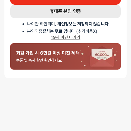
정신을 차리고 번개의 속도로 바지를 내려 뭉개질만큼 비벼보았는데…
휴대폰 본인 인증
역시 내 여자친구 텐가 에어테크 핏 만큼 나를 위로해 주진 못하는 구나.
나이만 확인되며,
개인정보는 저장되지 않습니다.
하…걱정이다.
본인인증절차는
무료
입니다 (추가비용X)
19세 미만 나가기
여자친구의 질은 점점 넓어지고 무뎌저만 가는데…
돈 많이 벌어야 겠다.
회원 가입 시 6만원 이상 미친 혜택
쿠폰 및 즉시 할인 확인하세요
5 중에서
익명
2025-03-05
5
로 평가됨
텐가 에그 매쉬 - 수량 (할인이벤트) : 1개
솔직히 말해서 지금 에그들중에 1위인 에그 튜브보다 좋습니다.1주일
동안 둘다 써봤는데 스타일에 따라 쓰시면 될꺼 같은데 빨리 싸고 싶으면