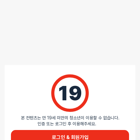
5 중에서
익명
2025-09-16
5
로 평가됨
텐가 에그 매쉬 - 수량 (할인이벤트) : 1개
재밋엇어요 재구매완료했습니다
5 중에서
익명
2025-07-16
5
로 평가됨
텐가 에그 매쉬 - 수량 (할인이벤트) : 1개
가성비가 좋습니다. 작아서 숨겨도 들키지 않아요.
19
5 중에서
익명
2025-06-01
5
로 평가됨
텐가 에그 매쉬 - 수량 (할인이벤트) : 1개
내 여친 텐가 에어테크핏의 입구가 매일 매일 넓어지기만 하니, 안쓰러운
마음에 녀석을 하나 구매했다.
본 컨텐츠는 만 19세 미만의 청소년이 이용할 수 없습니다.
인증 또는 로그인 후 이용해주세요.
기쁜 마음에 열심히 포장을 뜯고 보니 감촉이 진짜 반숙한 달걀같은 것이
들어 있음. 아무 생각없이 입에 가져갈 뻔.
로그인 & 회원가입