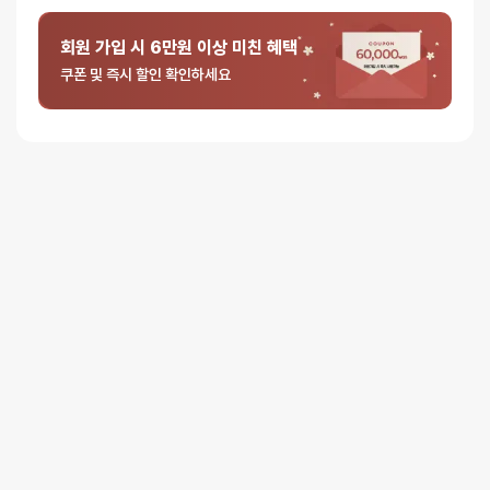
별 2개
0%
별 1개
회원 가입 시 6만원 이상 미친 혜택
쿠폰 및 즉시 할인 확인하세요
5 중에서
익명
2025-11-01
5
로 평가됨
텐가 스피너 쉘 플레이 올인원 세트
우선 제품을 깔끔하게 배송해주셔서 너무 만족했습니다.
포장박스도 무지고 비닐로 2차 포장해주셔서 안심할 수 있어요.
성인기구 처음 구매해보는거여서 어떤거 사야할 지 고민하다가
인기상품이자 기본이라고 다들 말하시는 텐가 스피너로 구매했습니다.
(웰컴딜로 가인의 엉덩이까지 싸게 구매!)
결론부터 말씀드리면 성인기구 처음 구매하신다면 텐가 제품으로
아무거나 가시면 될 것 같습니다.
1. 사용감