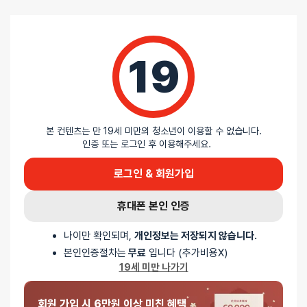
텐가 스피너 비즈
기존에 텐가 제품을 몇번 사용해본 입장에서 이번 스피너 비즈 타입은 꽤
신선하게 느껴졌습니다. 처음에는 외형만 보고 다른 제품이랑 특출난(?)
차이가 있을까 싶었는데, 실제로 사용해보니 내부 비즈와 스파이럴
19
구조가 만들어내는 자극이 기존 제품들과는 다른 느낌을 주더라고요.
단순히 강한 자극을 주는 방식이 아니라 움직일 때마다 자극 포인트가
조금씩 달라져서 지루함 없이 사용할 수 있었습니다.
특히 제품 상단을 잡고 살짝 회전시키면서 사용하면 내부 구조가 함께
움직이면서 밀착감이 높아지는 점이 인상적이었습니다. 자극 강도도
본 컨텐츠는 만 19세 미만의 청소년이 이용할 수 없습니다.
과하게 강한 편은 아니고 적당한 탄력감과 함께 리드미컬하게 전달되는
인증 또는 로그인 후 이용해주세요.
느낌이라 처음 제품을 사용하는 사람이더라도 부담 없이 즐길 수 있을 것
같다는 느낌이 듭니자. 개인적으로는 너무 소프트한 제품보다 어느 정도
로그인 & 회원가입
자극이 있는 제품을 선호하는데, 이 제품은 그런 점에서 자극과 편안함의
균형이 잘 맞는 편이라고 생각합니다.
휴대폰 본인 인증
또한 무엇보더 재사용 제품답게 세척이 간편한 점도 만족스러웠습니다.
사용 후 세척하고 건조하는 과정이 어렵지 않아 위생적으로 관리하기
나이만 확인되며,
개인정보는 저장되지 않습니다.
좋았고, 기본 로션이 포함되어 있어 별도 준비 없이 바로 사용할 수 있는
점도 편리했습니다. 기존 텐가 제품을 좋아하는 분들은 물론이고, 평소
본인인증절차는
무료
입니다 (추가비용X)
사용하던 제품이 조금 단조롭게 느껴졌던 분들에게도 색다른 재미를 줄
19세 미만 나가기
수 있는 제품이라고 생각합니다. 전체적으로 만족도가 높은 제품이었고
재구매 의사가 충분하다고 말씀드리고 싶습니다.
회원 가입 시 6만원 이상 미친 혜택