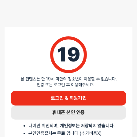
4.33
/ 5
총
3
명이 리뷰를 남기셨습니다.
19
33%
별 5개
67%
별 4개
0%
별 3개
0%
별 2개
0%
별 1개
본 컨텐츠는 만 19세 미만의 청소년이 이용할 수 없습니다.
인증 또는 로그인 후 이용해주세요.
로그인 & 회원가입
휴대폰 본인 인증
나이만 확인되며,
개인정보는 저장되지 않습니다.
5 중에서
익명
2026-05-31
본인인증절차는
무료
입니다 (추가비용X)
5
로 평가됨