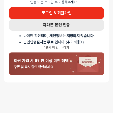
5
로 평가됨
인증 또는 로그인 후 이용해주세요.
텐가 로션 마일드
레귤러 로션(빨간색)보다 확실히 점도가 강하고, 처음 짤 때 부터
로그인 & 회원가입
생각보다 힘을 좀 들여야 합니다. 어느정도 용량 사용해서 빈 공간이 좀
있다면, 기껏 짰는데 그대로 손 놓으면 바로 딸려 다시 되려 들어갈
휴대폰 본인 인증
정도입니다.
향기는 레귤러랑 똑같은 것 같습니다. 지속력은 아무래도 점도가
나이만 확인되며,
개인정보는 저장되지 않습니다.
높다보니 되게 오래갑니다. 씻을 때도 조금 더 오래 걸립니다.
그래서인지 씻을때도 느낌이 뭔가 오묘하더라구요.
본인인증절차는
무료
입니다 (추가비용X)
사실 제가 젤을 좀 많이 쓰는걸 좋아하는 타입이라서 그런지, 고점도를
19세 미만 나가기
많이 짜서 쓰니까 오히려 감도가 낮아지더라구요. 감도를 일부러
낮추고싶거나, 소량만 사용해서 느끼고 싶을 때 적절한 것 같습니다.
회원 가입 시 6만원 이상 미친 혜택
저는 아직 잘 모르겠지만, 고점도가 궁금하거나 취향이시면 한번쯤은 써
볼만 한 것 같습니다.
쿠폰 및 즉시 할인 확인하세요
5 중에서
익명
2025-10-07
5
로 평가됨
텐가 로션 마일드
점성 좋습니다.
워머랑 같이 쓰면 진짜 좋을 느낌이에요.