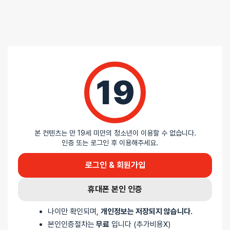
5 중에서
익명
2026-04-13
5
로 평가됨
텐가 로션 레귤러 본품 + 리필 세트
행사할인으로 아주 값지게 구매했네요 베스트셀러 제품이라 항상
구매해서 사용합니다
19
본 컨텐츠는 만 19세 미만의 청소년이 이용할 수 없습니다.
5 중에서
익명
2025-10-28
인증 또는 로그인 후 이용해주세요.
5
로 평가됨
텐가 로션 레귤러 본품 + 리필 세트
로그인 & 회원가입
리필세트 있어서 싸게 구입했습니다 좋습니다
휴대폰 본인 인증
나이만 확인되며,
개인정보는 저장되지 않습니다.
본인인증절차는
무료
입니다 (추가비용X)