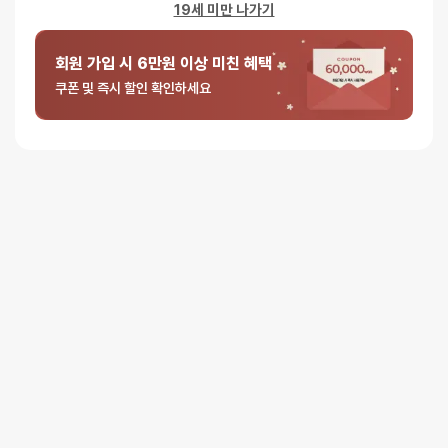
19세 미만 나가기
회원 가입 시 6만원 이상 미친 혜택
5 중에서
익명
2025-09-04
5
로 평가됨
쿠폰 및 즉시 할인 확인하세요
텐가 로션 레귤러 본품 + 리필 세트
로션중에 가장 기본이라 세트로 쟁여둡니다.
5 중에서
익명
2025-06-07
5
로 평가됨
텐가 로션 레귤러 본품 + 리필 세트
항상 신세지고 있음
이제 이거 없으 하기 힘듬
대만족