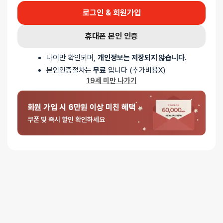
5 중에서
익명
2026-07-06
5
로 평가됨
로그인 & 회원가입
텐가 로션 라이트 리필
아직 개봉전이에요 좋겠죠
휴대폰 본인 인증
나이만 확인되며,
개인정보는 저장되지 않습니다.
본인인증절차는
무료
입니다 (추가비용X)
19세 미만 나가기
회원 가입 시 6만원 이상 미친 혜택
쿠폰 및 즉시 할인 확인하세요
5 중에서
익명
2026-06-05
5
로 평가됨
텐가 로션 라이트 리필
라이트 라서그런지 미끌미끌해서 좋음
5 중에서
익명
2025-07-26
5
로 평가됨
텐가 로션 라이트 리필
텐가 로션 3가지 모두 사용해봤는데 개인적으로는 라이트가 가장 잘
맞아서 세트로 구매했습니다.