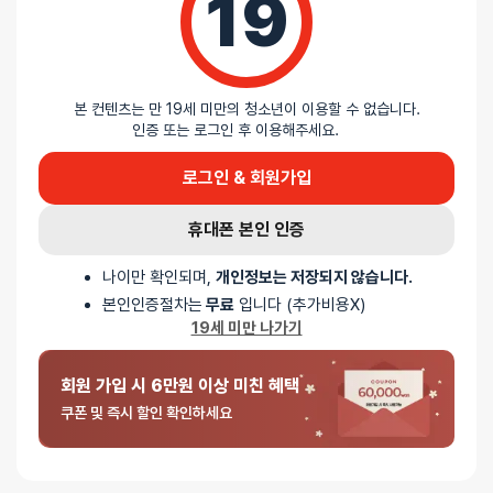
19
립해드립니다!
본 컨텐츠는 만 19세 미만의 청소년이 이용할 수 없습니다.
인증 또는 로그인 후 이용해주세요.
배송안내
로그인 & 회원가입
배송
휴대폰 본인 인증
오늘배송
나이만 확인되며,
개인정보는 저장되지 않습니다.
배송지역
- 서울 전역, 수도권 일부, 충청권 일부
본인인증절차는
무료
입니다 (추가비용X)
배송사
-
두발히어로
19세 미만 나가기
평일 12시 이전 결제 완료된 오늘도착 주문건은 당일 출고되어 당일
저녁 6시 이후 수령 가능
회원 가입 시 6만원 이상 미친 혜택
재고사정, 택배사 사정, 기상 상황 등에 따라 배송일이 지연될 수
쿠폰 및 즉시 할인 확인하세요
있습니다
일반배송