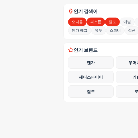
인기 검색어
오나홀
피스톤
딜도
애널
텐가 에그
유두
스피너
석션
인기 브랜드
텐가
우머
새티스파이어
러
잘로