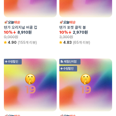
텐가 오리지널 버큠 컵
텐가 포켓 클릭 볼
10%↓
8,910
원
10%↓
2,970
원
9,900
원
3,300
원
4.90
(155개 리뷰)
4.83
(65개 리뷰)
➕ 수량할인
📝 체험단리뷰
➕ 수량할인