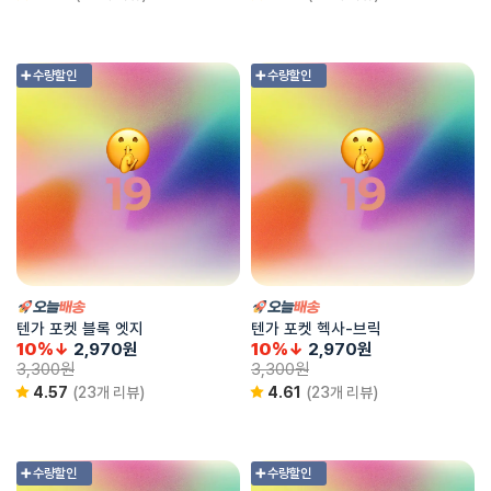
➕ 수량할인
➕ 수량할인
텐가 포켓 블록 엣지
텐가 포켓 헥사-브릭
10%↓
2,970
원
10%↓
2,970
원
3,300
원
3,300
원
4.57
(23개 리뷰)
4.61
(23개 리뷰)
➕ 수량할인
➕ 수량할인