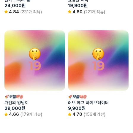
24,000
원
19,900
원
4.84
(231개 리뷰)
4.80
(221개 리뷰)
가인의 엉덩이
러브 에그 바이브레이터
29,000
원
9,900
원
4.66
(179개 리뷰)
4.70
(156개 리뷰)