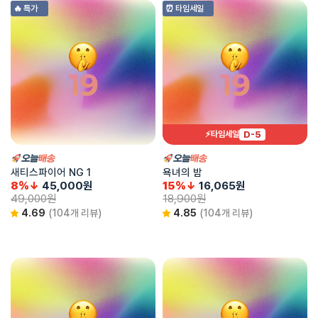
🔥 특가
⏰ 타임세일
D-5
⚡타임세일
새티스파이어 NG 1
욕녀의 밤
8%↓
45,000
원
15%↓
16,065
원
49,000
원
18,900
원
4.69
(104개 리뷰)
4.85
(104개 리뷰)