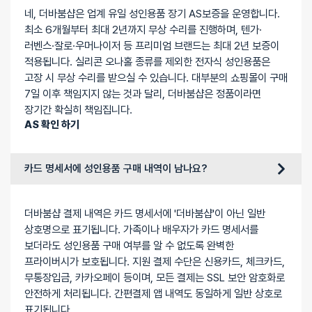
네, 더바붐샵은 업계 유일 성인용품 장기 AS보증을 운영합니다.
최소 6개월부터 최대 2년까지 무상 수리를 진행하며, 텐가·
러벤스·잘로·우머나이저 등 프리미엄 브랜드는 최대 2년 보증이
적용됩니다. 실리콘 오나홀 종류를 제외한 전자식 성인용품은
고장 시 무상 수리를 받으실 수 있습니다. 대부분의 쇼핑몰이 구매
7일 이후 책임지지 않는 것과 달리, 더바붐샵은 정품이라면
장기간 확실히 책임집니다.
AS 확인 하기
카드 명세서에 성인용품 구매 내역이 남나요?
더바붐샵 결제 내역은 카드 명세서에 '더바붐샵'이 아닌 일반
상호명으로 표기됩니다. 가족이나 배우자가 카드 명세서를
보더라도 성인용품 구매 여부를 알 수 없도록 완벽한
프라이버시가 보호됩니다. 지원 결제 수단은 신용카드, 체크카드,
무통장입금, 카카오페이 등이며, 모든 결제는 SSL 보안 암호화로
안전하게 처리됩니다. 간편결제 앱 내역도 동일하게 일반 상호로
표기됩니다.