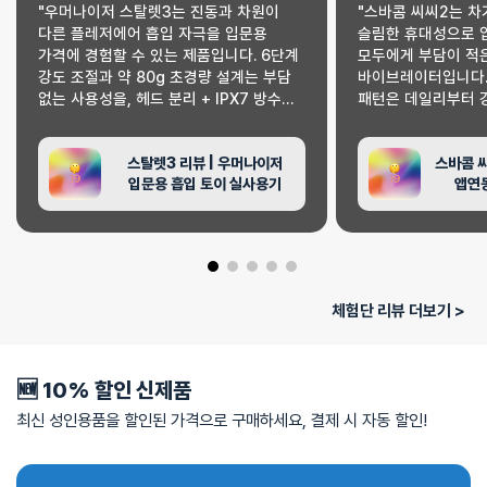
"우머나이저 스탈렛3는 진동과 차원이
"스바콤 씨씨2는 차
다른 플레저에어 흡입 자극을 입문용
슬림한 휴대성으로 
가격에 경험할 수 있는 제품입니다. 6단계
모두에게 부담이 적
강도 조절과 약 80g 초경량 설계는 부담
바이브레이터입니다.
없는 사용성을, 헤드 분리 + IPX7 방수는
패턴은 데일리부터 
위생 편의를 제공하죠. 4단계 이상의
대응하고, 부드러운
소음과 약 40분의 사용 시간은 고려해야
설계는 사용 편의를 
스탈렛3 리뷰 | 우머나이저
스바콤 씨
하지만, 저가형에서 느끼지 못한 진짜 흡입
자극을 원하는 분이
입문용 흡입 토이 실사용기
앱연
자극을 원한다면 체험단 6명 전원이
분에겐 다소 아쉬울 
만점을 준 이 제품이 좋은 출발점입니다."
따뜻한 첫 경험을 원
전원이 만점을 준 이
선택입니다."
체험단 리뷰 더보기 >
🆕 10% 할인 신제품
최신 성인용품을 할인된 가격으로 구매하세요, 결제 시 자동 할인!