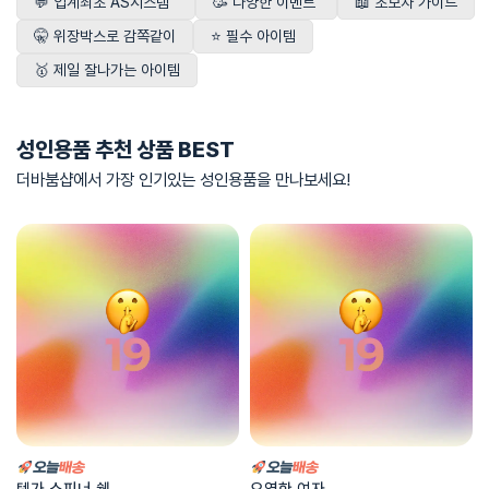
💬 업계최초 AS시스템
🥳 다양한 이벤트
📖 초보자 가이드
🤫 위장박스로 감쪽같이
⭐ 필수 아이템
🥇 제일 잘나가는 아이템
성인용품 추천 상품 BEST
더바붐샵에서 가장 인기있는 성인용품을 만나보세요!
텐가 스피너 쉘
요염한 여자