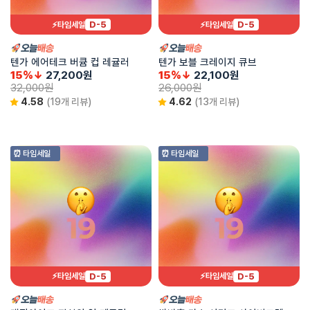
D-5
D-5
⚡타임세일
⚡타임세일
텐가 에어테크 버큠 컵 레귤러
텐가 보블 크레이지 큐브
15%↓
27,200
원
15%↓
22,100
원
32,000
원
26,000
원
4.58
(19개 리뷰)
4.62
(13개 리뷰)
⏰ 타임세일
⏰ 타임세일
D-5
D-5
⚡타임세일
⚡타임세일