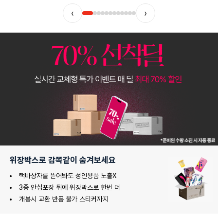
‹
›
위장박스로 감쪽같이 숨겨보세요
택바상자를 뜯어봐도 성인용품 노출X
3중 안심포장 뒤에 위장박스로 한번 더
개봉시 교환 반품 불가 스티커까지