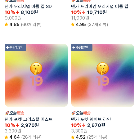
텐가 오리지널 버큠 컵 SD
텐가 프리미엄 오리지널 버큠 컵
10%↓
8,100
원
10%↓
10,710
원
9,000
원
11,900
원
4.85
(60개 리뷰)
4.95
(37개 리뷰)
➕ 수량할인
➕ 수량할인
텐가 포켓 크리스탈 미스트
텐가 포켓 웨이브 라인
10%↓
2,970
원
10%↓
2,970
원
3,300
원
3,300
원
4.64
(28개 리뷰)
4.52
(25개 리뷰)