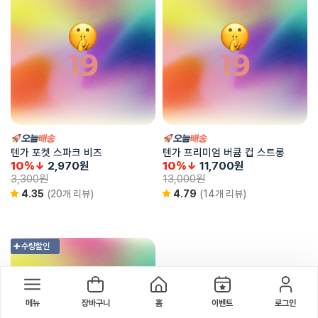
텐가 포켓 스파크 비즈
텐가 프리미엄 버큠 컵 스트롱
10%↓
2,970
원
10%↓
11,700
원
3,300
원
13,000
원
4.35
(20개 리뷰)
4.79
(14개 리뷰)
➕ 수량할인
메뉴
장바구니
홈
이벤트
로그인