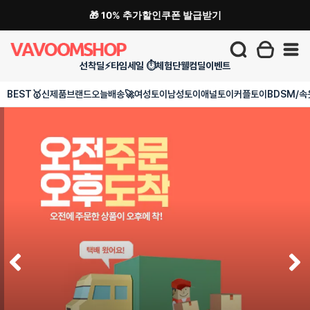
🎁 10% 추가할인쿠폰 발급받기
선착딜⚡
타임세일 ⏱️
체험단
웰컴딜
이벤트
BEST🥇
신제품
브랜드
오늘배송🚀
여성토이
남성토이
애널토이
커플토이
BDSM/속