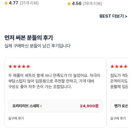
4.77
(31개 리뷰)
4.56
(16개 리뷰)
BEST 더보기 >
먼저 써본 분들의 후기
실제 구매하신 분들이 남긴 후기입니다
★★★★★
★★★★
두 제품이 세트라 함께 쓰니 만족도가 더 높았어요. 자극이
점도가 적당해
부담스럽지 않아 입문용으로 추천할 만하고, 가격 대비
끈적이지도 않
구성도 좋아 자주 손이 가는 조합입니다.
윤활제 입문용
프리티러브 스네피
›
24,900원
텐가 로션 
실구매 후기
실구매 후기