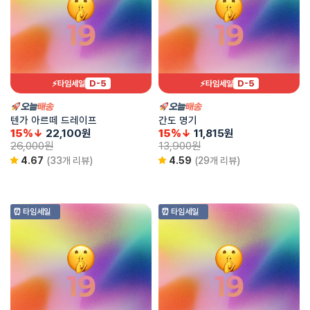
D-5
D-5
⚡타임세일
⚡타임세일
텐가 아르떼 드레이프
간도 명기
15%↓
22,100
원
15%↓
11,815
원
26,000
원
13,900
원
4.67
(33개 리뷰)
4.59
(29개 리뷰)
⏰ 타임세일
⏰ 타임세일