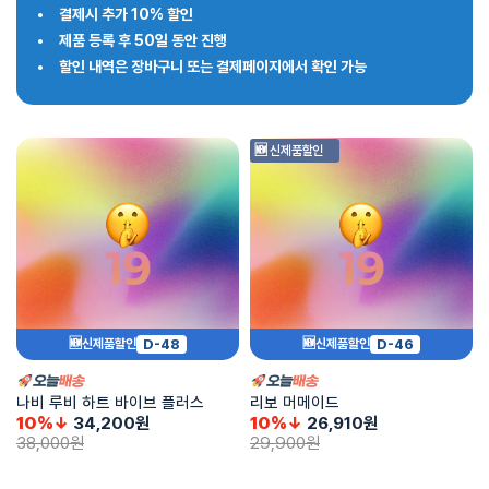
결제시 추가 10% 할인
제품 등록 후 50일 동안 진행
할인 내역은 장바구니 또는 결제페이지에서 확인 가능
🆕 신제품할인
D-48
D-46
🆕신제품할인
🆕신제품할인
나비 루비 하트 바이브 플러스
리보 머메이드
10%↓
34,200
원
10%↓
26,910
원
38,000
원
29,900
원