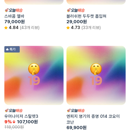
스바콤 엘바
블러쉬펀 두두캣 흡입혀
79,000
원
29,000
원
4.84
(43개 리뷰)
4.73
(33개 리뷰)
🔥 특가
우머나이저 스탈렛3
엔피지 명기의 증명 014 코요이
9%↓
107,100
원
코난
118,000
원
69,900
원