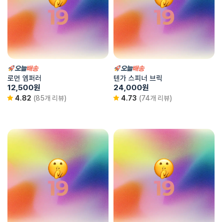
로먼 엠퍼러
텐가 스피너 브릭
12,500
원
24,000
원
4.82
(85개 리뷰)
4.73
(74개 리뷰)