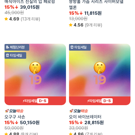
매직아이즈 진실의 입 페로링
쌍방홀 가슴 시리즈 사이버모델
15%↓
39,015
원
멜론
45,900
원
15%↓
11,815
원
13,900
원
4.69
(13개 리뷰)
4.56
(9개 리뷰)
📝 체험단리뷰
⏰ 타임세일
⏰ 타임세일
D-5
D-5
⚡타임세일
⚡타임세일
오구구 사손
오이 바이브레이터
15%↓
50,150
원
15%↓
28,815
원
59,000
원
33,900
원
4.88
(8개 리뷰)
4.86
(7개 리뷰)