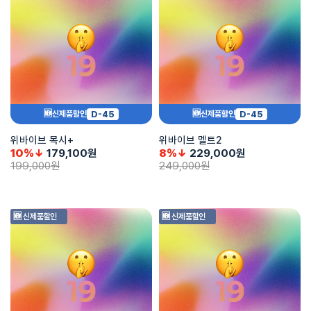
D-45
D-45
🆕신제품할인
🆕신제품할인
위바이브 목시+
위바이브 멜트2
10%↓
179,100
원
8%↓
229,000
원
199,000
원
249,000
원
🆕 신제품할인
🆕 신제품할인