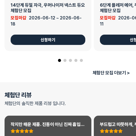
14단계 듀얼 자극, 우머나이저 넥스트 듀오
6단계 플레저 에어,
체험단 모집
체험단 모집
모집마감
2026-06-12 ~ 2026-06-
모집마감
2026-0
18
11
신청하기
신
체험단 모집 더보기 >
체험단 리뷰
체험단의 솔직한 제품 리뷰 입니다.
작지만 매운 제품. 진동이 아닌 진짜 흡입
부드럽고 따뜻하게, 
자극을 부담 없는 가격에 경험할 수 있는
좋은 입문·커플용 
입문용 정답