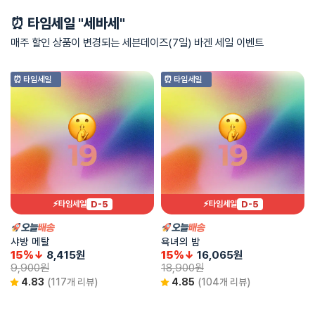
⏰ 타임세일 "세바세"
매주 할인 상품이 변경되는 세븐데이즈(7일) 바겐 세일 이벤트
⏰ 타임세일
⏰ 타임세일
D-5
D-5
⚡타임세일
⚡타임세일
샤방 메탈
욕녀의 밤
15%↓
8,415
원
15%↓
16,065
원
9,900
원
18,900
원
4.83
(117개 리뷰)
4.85
(104개 리뷰)