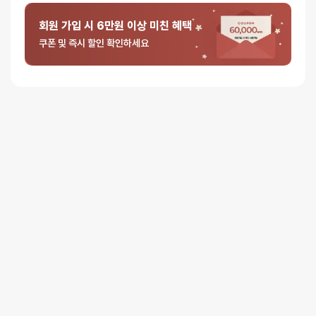
회원 가입 시 6만원 이상 미친 혜택
쿠폰 및 즉시 할인 확인하세요
5 중에서
익명
2025-04-13
5
로 평가됨
잘로 유니콘 세트 - 컬러 : 옐로우
일단 실리콘도 보들보들하고 예뻐서(!!) 맘에 들고 사람에 따라선
펄세이터 크기가 아쉬울 수 있겠지만 삽입에 부담이 적고 피스톤 기능이
있으면 자연스럽게 생기는 무게도 적당적당해서 좋아요
5 중에서
익명
2025-03-08
5
로 평가됨
잘로 유니콘 세트 - 컬러 : 핑크
디자인이나 색깔은 장난감인데 진짜 성능은 장난이 아닙니다.