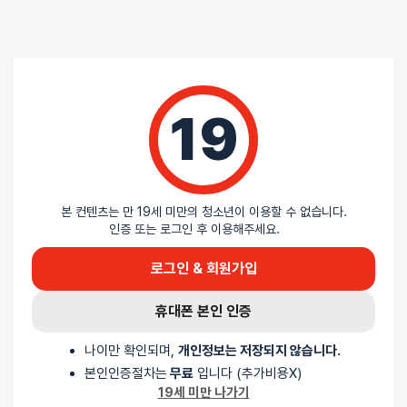
0%
별 1개
19
5
익명
2026-02-04
중에서
잘로 유니콘 세트 - 컬러 : 옐로우
2
로
본 컨텐츠는 만 19세 미만의 청소년이 이용할 수 없습니다.
평가됨
새티스파이어 펭귄 사용하다 3년만에 망가져서 교체한 제품인데…
인증 또는 로그인 후 이용해주세요.
실사용 10회가 채 안된 시점에서 세면대 수압으로 내부 실리콘이
로그인 & 회원가입
찢어져버린다니 내구성이 심히 걱정스러울 정도입니다
휴대폰 본인 인증
지금까지 사용했던 어떤 제품도 수압으로 찢어진 적이 없는데…
더하여 다들 후기로는 만족스럽다 하여 구매했던 건데 실제로 그렇게
나이만 확인되며,
개인정보는 저장되지 않습니다.
만족스럽지도 않았고 이전에 쓰던 타사 제품이 더 좋았습니다
본인인증절차는
무료
입니다 (추가비용X)
19세 미만 나가기
앞으로 잘로 브랜드 제품은 구매하지 않을 것 같아요ㅠㅠ