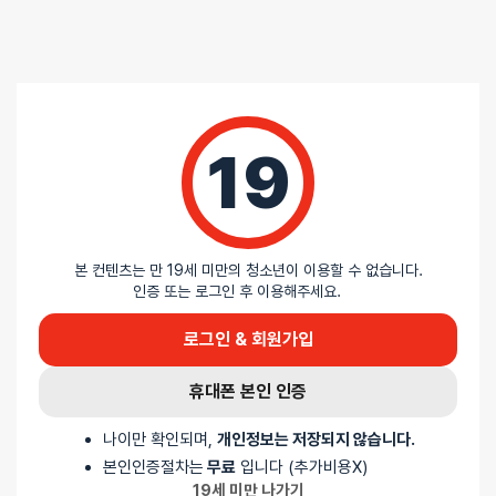
포토 / 6 건
19
포토 / 6 건
4.8
/ 5
본 컨텐츠는 만 19세 미만의 청소년이 이용할 수 없습니다.
인증 또는 로그인 후 이용해주세요.
로그인 & 회원가입
총
20
명이 리뷰를 남기셨습니다.
휴대폰 본인 인증
85%
별 5개
10%
별 4개
나이만 확인되며,
개인정보는 저장되지 않습니다.
5%
별 3개
본인인증절차는
무료
입니다 (추가비용X)
0%
별 2개
19세 미만 나가기