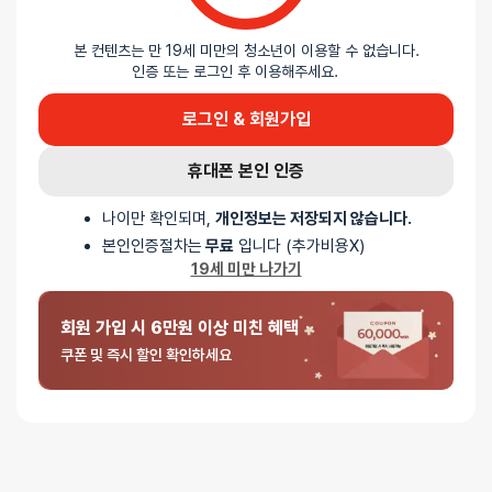
5 중에서
익명
2026-02-03
5
로 평가됨
본 컨텐츠는 만 19세 미만의 청소년이 이용할 수 없습니다.
잘로 모세2 스트랩
인증 또는 로그인 후 이용해주세요.
잘로 모세를 제대로 이용하려면 안 살 수가 없는 거의 세트 수준의
필수품 ㅇㅇ 일단 허벅지 조임이 찍찍이라서 허벅지 굵기에 상관없이 잘
로그인 & 회원가입
붙들어 맬 수 있어요. 잘로 모세에 끼우는 거 첨엔 어리둥절 했는데 딱
들어맞게 제작된 거라 잘 보면서 끼우면 됩니다. 양쪽에 클립같이 있으니
휴대폰 본인 인증
엄지손가락으로 밀면 빠져요. 열린 상태에서 모세 끼우고 극락 갈
준비하면 됩니다
나이만 확인되며,
개인정보는 저장되지 않습니다.
본인인증절차는
무료
입니다 (추가비용X)
19세 미만 나가기
회원 가입 시 6만원 이상 미친 혜택
쿠폰 및 즉시 할인 확인하세요
1