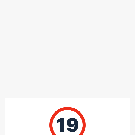
포토 / 1 건
5
/ 5
총
1
명이 리뷰를 남기셨습니다.
100%
별 5개
0%
별 4개
0%
별 3개
0%
별 2개
0%
별 1개
19