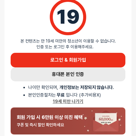
5
/ 5
19
총
4
명이 리뷰를 남기셨습니다.
본 컨텐츠는 만 19세 미만의 청소년이 이용할 수 없습니다.
100%
별 5개
인증 또는 로그인 후 이용해주세요.
0%
별 4개
0%
별 3개
로그인 & 회원가입
0%
별 2개
0%
휴대폰 본인 인증
별 1개
나이만 확인되며,
개인정보는 저장되지 않습니다.
본인인증절차는
무료
입니다 (추가비용X)
19세 미만 나가기
회원 가입 시 6만원 이상 미친 혜택
쿠폰 및 즉시 할인 확인하세요
5 중에서
익명
2026-06-25
5
로 평가됨
이중홀 허니입술