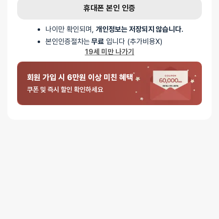
휴대폰 본인 인증
5 중에서
익명
2026-03-18
5
로 평가됨
나이만 확인되며,
개인정보는 저장되지 않습니다.
웜 하트 히팅스틱
본인인증절차는
무료
입니다 (추가비용X)
안쓰는것 보단 나은데 귀찮아서 잘 안쓰게되긴하네요
19세 미만 나가기
5 중에서
익명
2026-01-01
회원 가입 시 6만원 이상 미친 혜택
5
로 평가됨
웜 하트 히팅스틱
쿠폰 및 즉시 할인 확인하세요
금방 열 올라옵니다 좋아요!
5 중에서
익명
2025-12-22
5
로 평가됨
웜 하트 히팅스틱