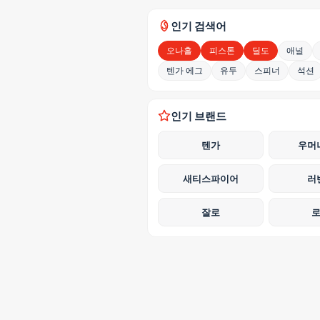
인기 검색어
오나홀
피스톤
딜도
애널
텐가 에그
유두
스피너
석션
인기 브랜드
텐가
우머
새티스파이어
러
잘로