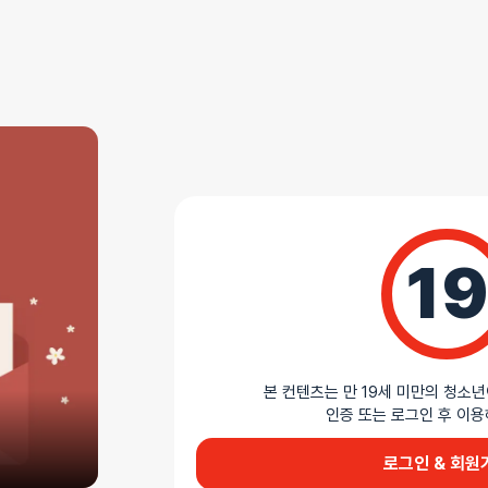
AS 안내
더바붐샵에서 판매하는 모든 제품은 무상 AS를 지원
모든 제품 AS 정책 확인하기
상세설명
19
부드럽게 감싸는 리얼감
우물006은 실리콘 소재로 제작된 비관통형 오나홀입
구조를 갖춰 자연스러운 흡입력과 자극을 제공하며,
사용감을 줍니다. 리얼 스킨 컬러와 사실적인 외형
본 컨텐츠는 만 19세 미만의 청소년
재현하였으며, 130mm×53mm×56mm 크기로 손
인증 또는 로그인 후 
AI가 생성한 제품 설명 요약입니다. 틀린 내용이 있을 수 있습니다.
로그인 & 회원