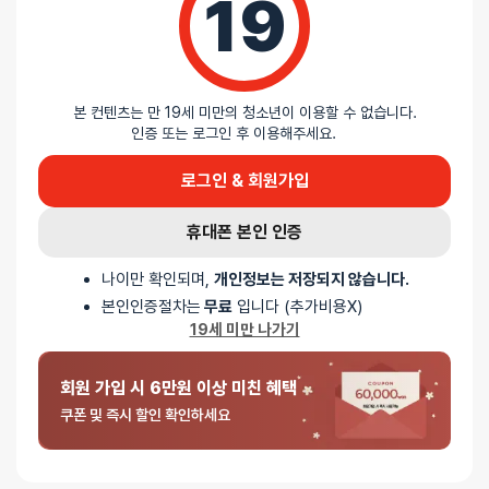
19
0%
별 4개
0%
별 3개
0%
별 2개
0%
별 1개
본 컨텐츠는 만 19세 미만의 청소년이 이용할 수 없습니다.
인증 또는 로그인 후 이용해주세요.
로그인 & 회원가입
휴대폰 본인 인증
5 중에서
나이만 확인되며,
개인정보는 저장되지 않습니다.
익명
2025-06-14
5
로 평가됨
본인인증절차는
무료
입니다 (추가비용X)
우머나이저 리필헤드 - 사이즈 : L, 컬러 : 윔그레이
19세 미만 나가기
기존 거보다 커서 더 편해요 근데 가격은 좀 비싼듯
회원 가입 시 6만원 이상 미친 혜택
쿠폰 및 즉시 할인 확인하세요