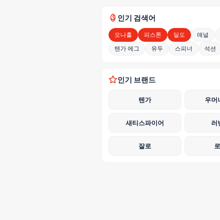
인기 검색어
오나홀
피스톤
딜도
애널
텐가 에그
유두
스피너
석션
인기 브랜드
텐가
우머
새티스파이어
러
잘로