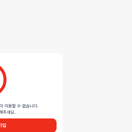
제작된 남성용 콘돔입니다. 극초박형
 탈락 방지 테두리 링이 안정적인
.0dm³ 이상의 ISO 4074:2015
이 이용할 수 없습니다.
이용해주세요.
가입