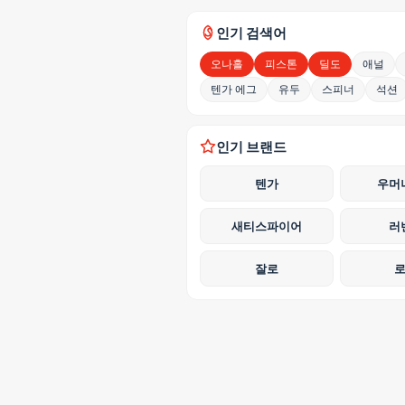
인기 검색어
오나홀
피스톤
딜도
애널
텐가 에그
유두
스피너
석션
인기 브랜드
텐가
우머
새티스파이어
러
잘로