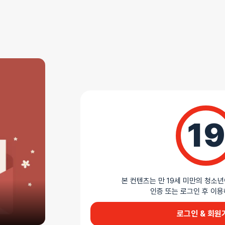
AS 안내
더바붐샵에서 판매하는 모든 제품은 무상 AS를 지원
모든 제품 AS 정책 확인하기
상세설명
19
부드러운 10가지 진동 리듬
에그 허니플러터는 실리콘 소재의 벌렛 진동기로 컨
다양한 진동 패턴을 버튼으로 순환하며 선택할 수 있으
확인합니다. 방수 처리되어 샤워 시에도 사용 가능하고
본 컨텐츠는 만 19세 미만의 청소년
컨트롤러 36×95mm, 에그 23×51mm의 컴팩트
인증 또는 로그인 후 
부드럽게 자극합니다.
로그인 & 회원
AI가 생성한 제품 설명 요약입니다. 틀린 내용이 있을 수 있습니다.