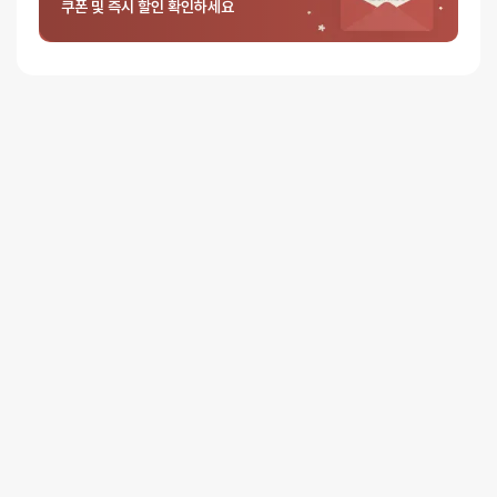
쿠폰 및 즉시 할인 확인하세요
0%
별 2개
0%
별 1개
리뷰를 달아주세요 :) 리뷰를 작성하면 포인트를 적
립해드립니다!
배송안내
배송
오늘배송
배송지역
- 서울 전역, 수도권 일부, 충청권 일부