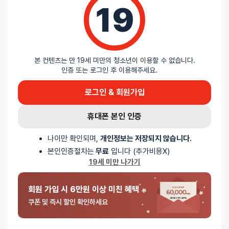
리뷰를 달아주세요 :) 리뷰를 작성하면 포인트를 적
19
립해드립니다!
본 컨텐츠는 만 19세 미만의 청소년이 이용할 수 없습니다.
인증 또는 로그인 후 이용해주세요.
배송안내
로그인 & 회원가입
배송
휴대폰 본인 인증
오늘배송
나이만 확인되며,
개인정보는 저장되지 않습니다.
배송지역
- 서울 전역, 수도권 일부, 충청권 일부
본인인증절차는
무료
입니다 (추가비용X)
배송사
-
두발히어로
19세 미만 나가기
평일 12시 이전 결제 완료된 오늘도착 주문건은 당일 출고되어 당일
저녁 6시 이후 수령 가능
회원 가입 시 6만원 이상 미친 혜택
재고사정, 택배사 사정, 기상 상황 등에 따라 배송일이 지연될 수
쿠폰 및 즉시 할인 확인하세요
있습니다
일반배송