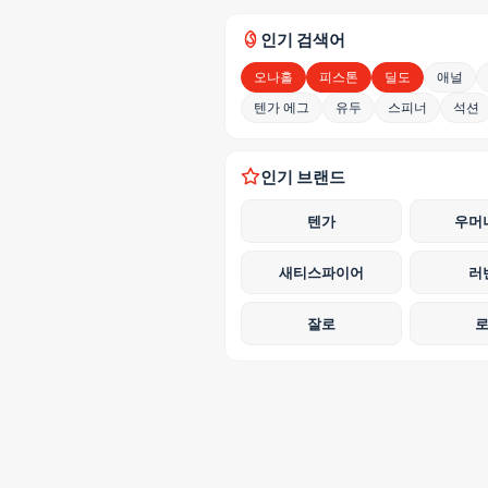
인기 검색어
오나홀
피스톤
딜도
애널
텐가 에그
유두
스피너
석션
인기 브랜드
텐가
우머
새티스파이어
러
잘로