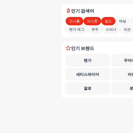
인기 검색어
오나홀
피스톤
딜도
애널
텐가 에그
유두
스피너
석션
인기 브랜드
텐가
우머
새티스파이어
러
잘로