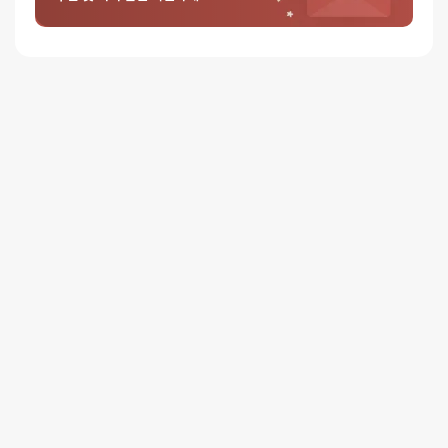
0%
별 2개
0%
별 1개
리뷰를 달아주세요 :) 리뷰를 작성하면 포인트를 적
립해드립니다!
배송안내
배송
오늘배송
배송지역
- 서울 전역, 수도권 일부, 충청권 일부
배송사
-
두발히어로