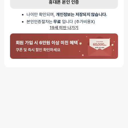
남친이 좋아하더라구요
휴대폰 본인 인증
나이만 확인되며,
개인정보는 저장되지 않습니다.
1
본인인증절차는
무료
입니다 (추가비용X)
19세 미만 나가기
회원 가입 시 6만원 이상 미친 혜택
쿠폰 및 즉시 할인 확인하세요
배송안내
배송
오늘배송
배송지역
- 서울 전역, 수도권 일부, 충청권 일부
배송사
-
두발히어로
평일 12시 이전 결제 완료된 오늘도착 주문건은 당일 출고되어 당일
저녁 6시 이후 수령 가능
재고사정, 택배사 사정, 기상 상황 등에 따라 배송일이 지연될 수
있습니다