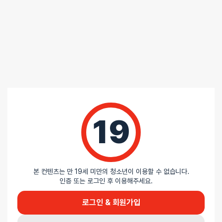
총
1
명이 리뷰를 남기셨습니다.
100%
별 5개
0%
별 4개
0%
별 3개
0%
별 2개
0%
별 1개
19
본 컨텐츠는 만 19세 미만의 청소년이 이용할 수 없습니다.
인증 또는 로그인 후 이용해주세요.
5 중에서
익명
2025-11-17
로그인 & 회원가입
5
로 평가됨
알원 블릿