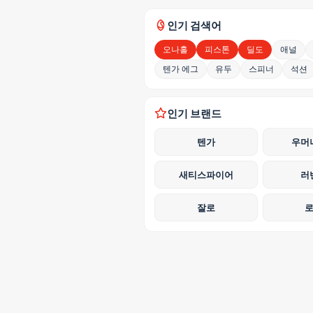
인기 검색어
오나홀
피스톤
딜도
애널
텐가 에그
유두
스피너
석션
인기 브랜드
텐가
우머
새티스파이어
러
잘로