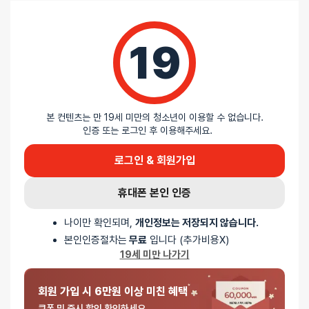
19
리뷰
아직 리뷰가 충분하지 않아요. 리뷰를 작성해주세요!
본 컨텐츠는 만 19세 미만의 청소년이 이용할 수 없습니다.
인증 또는 로그인 후 이용해주세요.
0
로그인 & 회원가입
/ 5
휴대폰 본인 인증
총
0
명이 리뷰를 남기셨습니다.
나이만 확인되며,
개인정보는 저장되지 않습니다.
본인인증절차는
무료
입니다 (추가비용X)
0%
19세 미만 나가기
별 5개
0%
별 4개
0%
회원 가입 시 6만원 이상 미친 혜택
별 3개
0%
쿠폰 및 즉시 할인 확인하세요
별 2개