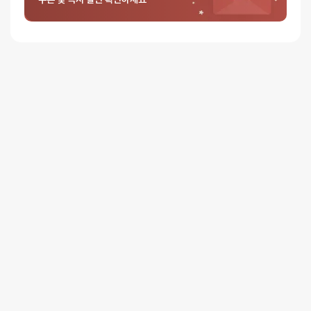
0%
별 1개
리뷰를 달아주세요 :) 리뷰를 작성하면 포인트를 적
립해드립니다!
배송안내
배송
오늘배송
배송지역
- 서울 전역, 수도권 일부, 충청권 일부
배송사
-
두발히어로