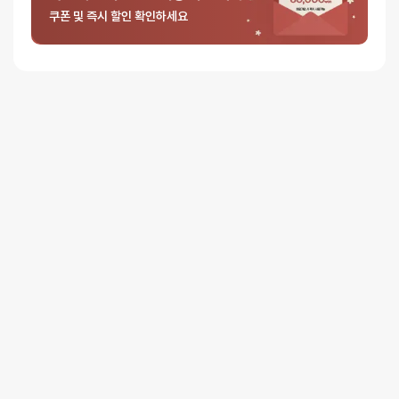
배송지역
- 서울 전역, 수도권 일부, 충청권 일부
쿠폰 및 즉시 할인 확인하세요
배송사
-
두발히어로
평일 12시 이전 결제 완료된 오늘도착 주문건은 당일 출고되어 당일
저녁 6시 이후 수령 가능
재고사정, 택배사 사정, 기상 상황 등에 따라 배송일이 지연될 수
있습니다
일반배송
배송지역
- 전국 (제주∙도서산간 포함)
배송사
- 롯데택배
평일 16시 이전 일반배송 주문건은 당일 출고되며, 16시 이후
주문은 다음 영업일에 출고
일반배송은 출고 후 약 1~3 영업일이 소요됩니다
택배사 사정, 기상 상황 등에 따라 배송일이 지연될 수 있습니다
배송비
3만원 이상 주문 시 무료배송
(3만원 미만 3,000원)
제주∙도서산간
추가 배송비가 발생할 수 있습니다.
배송지역