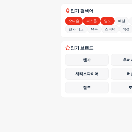
인기 검색어
오나홀
피스톤
딜도
애널
텐가 에그
유두
스피너
석션
인기 브랜드
텐가
우머
새티스파이어
러
잘로