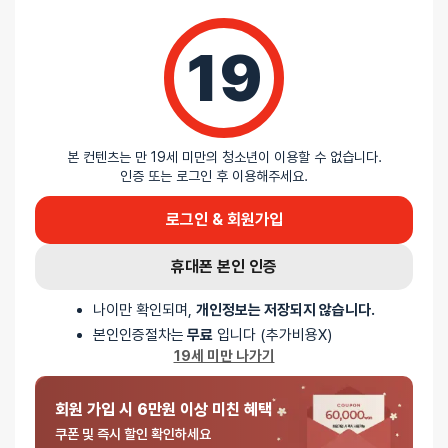
총
1
명이 리뷰를 남기셨습니다.
19
100%
별 5개
0%
별 4개
0%
별 3개
0%
별 2개
본 컨텐츠는 만 19세 미만의 청소년이 이용할 수 없습니다.
0%
별 1개
인증 또는 로그인 후 이용해주세요.
로그인 & 회원가입
휴대폰 본인 인증
나이만 확인되며,
개인정보는 저장되지 않습니다.
본인인증절차는
무료
입니다 (추가비용X)
5 중에서
익명
2026-05-19
19세 미만 나가기
5
로 평가됨
슈퍼 텐가 메테오 스매쉬 03
기존레귤러랑은 또 다른느낌입니다.다회용으로 나오면 좋겠어요
회원 가입 시 6만원 이상 미친 혜택
쿠폰 및 즉시 할인 확인하세요