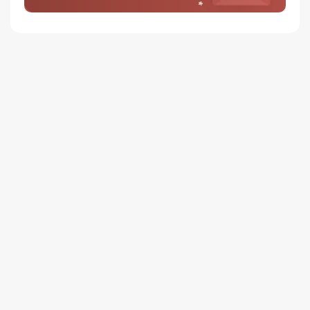
1
배송안내
배송
오늘배송
배송지역
- 서울 전역, 수도권 일부, 충청권 일부
배송사
-
두발히어로