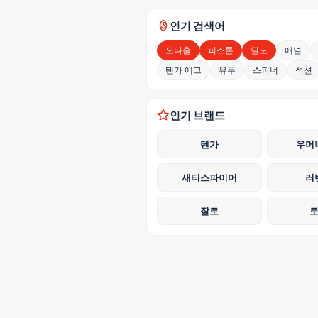
인기 검색어
오나홀
피스톤
딜도
애널
텐가 에그
유두
스피너
석션
인기 브랜드
텐가
우머
새티스파이어
러
잘로