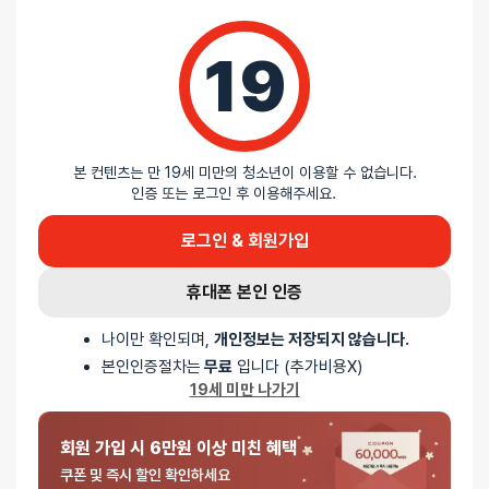
⚡ 저속 충전기로 충전해주세요
19
급속 충전기를 이용한 충전은 제품의 과도한 회로 파손을 유발합니다.
이 경우 AS가 불가능하니, 낮은 암페어에 충전기로 충전해주세요.
🩺 1년 AS 워런티가 있는 정품 제품 입니다
사용하다가 고장시에 1년 AS 워런티가 가능한 제품입니다. 사용 하다가
고장나면 저희측으로 연락주세요
본 컨텐츠는 만 19세 미만의 청소년이 이용할 수 없습니다.
(소비자 과실로 인한 고장은 AS 불가)
인증 또는 로그인 후 이용해주세요.
🌞 제품 및 규조토 스틱은 사용 후에 세척 및 말려주세요
제품 사용 후 그냥 보관할 시 세균 및 곰팡이가 번식할 수 있습니다.
중성세제를 이용해서 깨끗하게 세척 후 물기가 안남도록 꼭 말려주세요.
로그인 & 회원가입
규조토 스틱의 경우에도 마찬가지 입니다.
휴대폰 본인 인증
나이만 확인되며,
개인정보는 저장되지 않습니다.
리뷰
본인인증절차는
무료
입니다 (추가비용X)
19세 미만 나가기
아직 리뷰가 충분하지 않아요. 리뷰를 작성해주세요!
회원 가입 시 6만원 이상 미친 혜택
쿠폰 및 즉시 할인 확인하세요