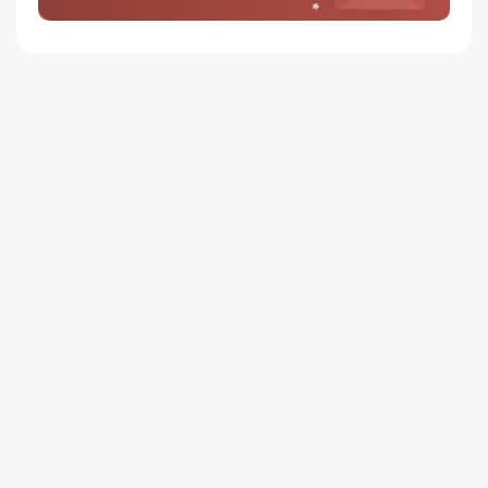
5
/ 5
총
1
명이 리뷰를 남기셨습니다.
100%
별 5개
0%
별 4개
0%
별 3개
0%
별 2개
0%
별 1개
5 중에서