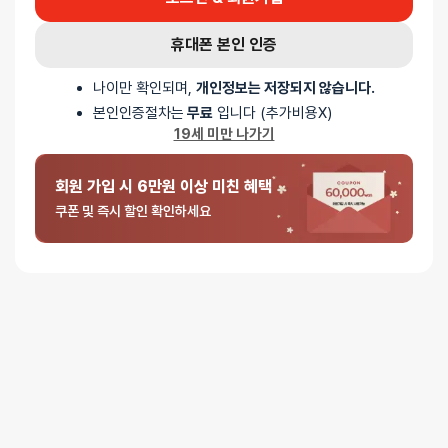
저녁 6시 이후 수령 가능
재고사정, 택배사 사정, 기상 상황 등에 따라 배송일이 지연될 수
휴대폰 본인 인증
있습니다
나이만 확인되며,
개인정보는 저장되지 않습니다.
일반배송
본인인증절차는
무료
입니다 (추가비용X)
배송지역
- 전국 (제주∙도서산간 포함)
19세 미만 나가기
배송사
- 롯데택배
평일 16시 이전 일반배송 주문건은 당일 출고되며, 16시 이후
회원 가입 시 6만원 이상 미친 혜택
주문은 다음 영업일에 출고
쿠폰 및 즉시 할인 확인하세요
일반배송은 출고 후 약 1~3 영업일이 소요됩니다
택배사 사정, 기상 상황 등에 따라 배송일이 지연될 수 있습니다
배송비
3만원 이상 주문 시 무료배송
(3만원 미만 3,000원)
제주∙도서산간
추가 배송비가 발생할 수 있습니다.
배송지역
전국 (제주∙도서산간 포함)
무인택배함 이용 가능