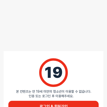
0%
별 1개
리뷰를 달아주세요 :) 리뷰를 작성하면 포인트를 적
립해드립니다!
배송안내
19
배송
오늘배송
본 컨텐츠는 만 19세 미만의 청소년이 이용할 수 없습니다.
배송지역
- 서울 전역, 수도권 일부, 충청권 일부
인증 또는 로그인 후 이용해주세요.
배송사
-
두발히어로
평일 12시 이전 결제 완료된 오늘도착 주문건은 당일 출고되어 당일
로그인 & 회원가입